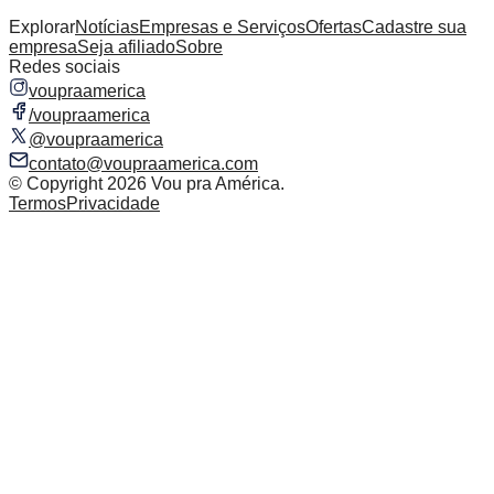
Explorar
Notícias
Empresas e Serviços
Ofertas
Cadastre sua
empresa
Seja afiliado
Sobre
Redes sociais
voupraamerica
/voupraamerica
@voupraamerica
contato@voupraamerica.com
© Copyright
2026
Vou pra América.
Termos
Privacidade