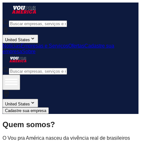
United States
Notícias
Empresas e Serviços
Ofertas
Cadastre sua
empresa
Sobre
United States
Cadastre sua empresa
Quem somos?
O Vou pra América nasceu da vivência real de brasileiros