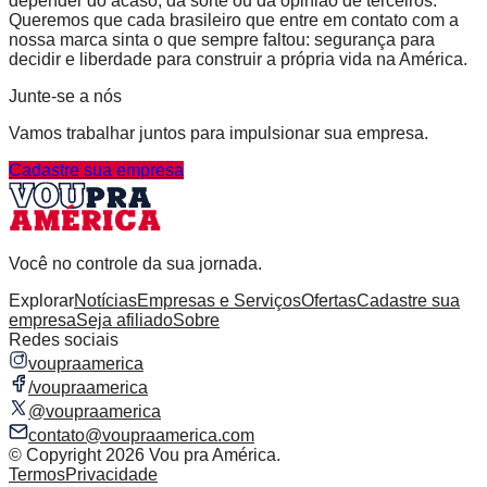
depender do acaso, da sorte ou da opinião de terceiros.
Queremos que cada brasileiro que entre em contato com a
nossa marca sinta o que sempre faltou: segurança para
decidir e liberdade para construir a própria vida na América.
Junte-se a nós
Vamos trabalhar juntos para impulsionar sua empresa.
Cadastre sua empresa
Você no controle da sua jornada.
Explorar
Notícias
Empresas e Serviços
Ofertas
Cadastre sua
empresa
Seja afiliado
Sobre
Redes sociais
voupraamerica
/voupraamerica
@voupraamerica
contato@voupraamerica.com
© Copyright
2026
Vou pra América.
Termos
Privacidade